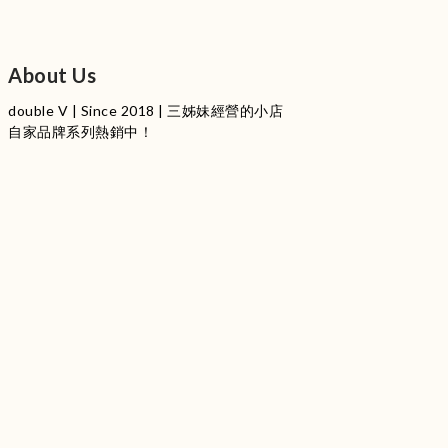
About Us
double V | Since 2018 | 三姊妹經營的小店
自家品牌系列熱銷中！
服裝品牌 | 設有4個試身室
3
|
IG
工作室每星期會開放
日
開放時間請留意
更新
Instagram |
@doublevofficial__
Contact Us
WhatsApp |
+852 9845 0268 (11:00 - 21:00)
Email |
info@doublevofficial.co
Address |
Unit B, 12/F,Lucky Factory Industrial Building, 63-65
Hung To Rd, Kwun Tong