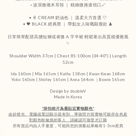
▫️ 波浪微捲木耳領 ｜ 精緻微捲邊領口🪄
• 🍦 𝖢𝖱𝖤𝖠𝖬 奶油色 ｜ 溫柔大方首選 🤍
• 🖤 𝖡𝖫𝖠𝖢𝖪 經典黑 ｜ 帶點女人味嘅顯瘦款 ♟️
日常簡單配搭高腰短褲或者微 𝖠 字半裙 輕鬆著出高質感優雅風
✨
Shoulder Width 37cm | Chest 85-100cm (34-40") | Length
52cm
Ida 160cm | Mia 165cm | Kathy 158cm |
Kwan Kwan 168cm
Yoko 160cm | Shirley 165cm
| Anna 164cm ｜Bowie 165cm
Design by doubleV
Made In Korea
*
掛拍相片為最貼近實物顏色
*
由於燈光、電腦或電話顯示器有別，導致照片與實物可能存在色差
對顏色較敏感的客人，請確認可接受才訂購
所有貨品均由人手量度，可能與您的測量結果略有1-3cm差異