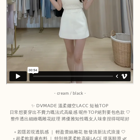
- cream / black -
✨ 𝖣𝖵𝖬𝖠𝖣𝖤 溫柔鏤空𝖫𝖠𝖢𝖢 短袖TOP
日常想要穿出不費力嘅法式高級感 呢件TOP絕對要包色款 🤍
整件透出細緻嘅雕花紋理 將優雅知性嘅女人味拿捏得啱啱好
▫️ 若隱若現透肌感 ｜ 輕盈蕾絲雕花 散發清新法式浪漫 🤍
▫️ 超柔軟親膚布料 ｜ 特別挑選柔軟高級LACE 摸落順滑 🌿