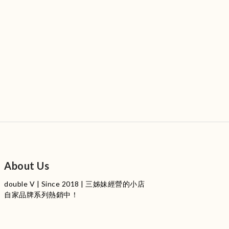
About Us
double V | Since 2018 | 三姊妹經營的小店
自家品牌系列熱銷中！
服裝品牌 | 設有4個試身室
3
|
IG
工作室每星期會開放
日
開放時間請留意
更新
Instagram |
@doublevofficial__