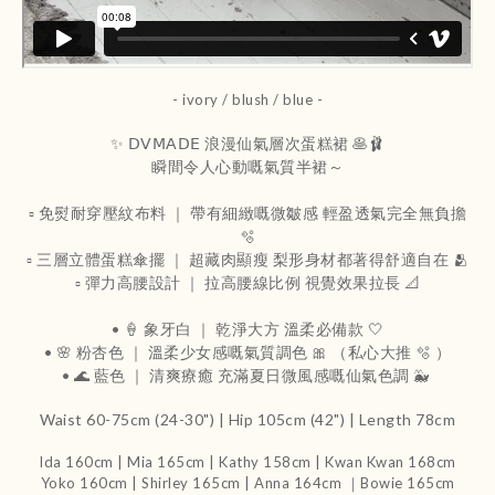
- ivory / blush / blue -
✨ 𝖣𝖵𝖬𝖠𝖣𝖤 浪漫仙氣層次蛋糕裙 🥞🩰
瞬間令人心動嘅氣質半裙～
▫️ 免熨耐穿壓紋布料 ｜ 帶有細緻嘅微皺感 輕盈透氣完全無負擔
🫧
▫️ 三層立體蛋糕傘擺 ｜ 超藏肉顯瘦 梨形身材都著得舒適自在 🫂
▫️ 彈力高腰設計 ｜ 拉高腰線比例 視覺效果拉長 📐
• 🍦 象牙白 ｜ 乾淨大方 溫柔必備款 🤍
• 🌸 粉杏色 ｜ 溫柔少女感嘅氣質調色 🎀 （私心大推 🫧 ）
• 🌊 藍色 ｜ 清爽療癒 充滿夏日微風感嘅仙氣色調 🐳
Waist 60-75cm (24-30") | Hip 105cm (42") | Length 78cm
Ida 160cm | Mia 165cm | Kathy 158cm |
Kwan Kwan 168cm
Yoko 160cm | Shirley 165cm
| Anna 164cm ｜Bowie 165cm