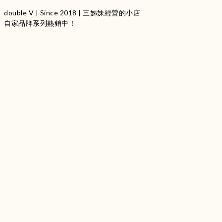
double V | Since 2018 | 三姊妹經營的小店
自家品牌系列熱銷中！
服裝品牌 | 設有4個試身室
3
|
IG
工作室每星期會開放
日
開放時間請留意
更新
Instagram |
@doublevofficial__
Contact Us
WhatsApp |
+852 9845 0268 (11:00 - 21:00)
Email |
info@doublevofficial.co
Address |
Unit B, 12/F,Lucky Factory Industrial Building, 63-65
Hung To Rd, Kwun Tong