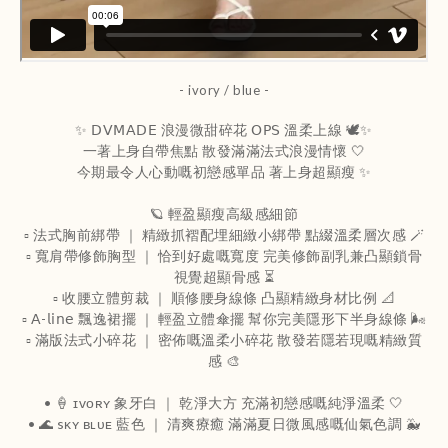
- ivory / blue -
✨ 𝖣𝖵𝖬𝖠𝖣𝖤 浪漫微甜碎花 𝖮𝖯𝖲 溫柔上線 🕊️✨
一著上身自帶焦點 散發滿滿法式浪漫情懷 🤍
今期最令人心動嘅初戀感單品 著上身超顯瘦 ✨
🪐 輕盈顯瘦高級感細節
▫️ 法式胸前綁帶 ｜ 精緻抓褶配埋細緻小綁帶 點綴溫柔層次感 🪄
▫️ 寬肩帶修飾胸型 ｜ 恰到好處嘅寬度 完美修飾副乳兼凸顯鎖骨
視覺超顯骨感 ⏳
▫️ 收腰立體剪裁 ｜ 順修腰身線條 凸顯精緻身材比例 📐
▫️ 𝖠-𝗅𝗂𝗇𝖾 飄逸裙擺 ｜ 輕盈立體傘擺 幫你完美隱形下半身線條 🌬️
▫️ 滿版法式小碎花 ｜ 密佈嘅溫柔小碎花 散發若隱若現嘅精緻質
感 🎨
• 🍦 ɪᴠᴏʀʏ 象牙白 ｜ 乾淨大方 充滿初戀感嘅純淨溫柔 🤍
• 🌊 sᴋʏ ʙʟᴜᴇ 藍色 ｜ 清爽療癒 滿滿夏日微風感嘅仙氣色調 🐳