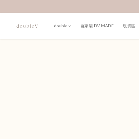
double v
自家製 DV MADE
現貨區