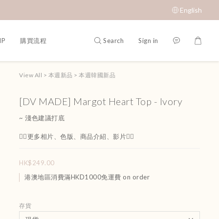
English
Search
Sign in
IP
購買流程
View All
>
本週新品
>
本週韓國新品
[DV MADE] Margot Heart Top - Ivory
~ 淺色建議打底
👇🏻更多相片、色版、商品介紹、影片👇🏻
HK$249.00
港澳地區消費滿HKD1000免運費 on order
存貨