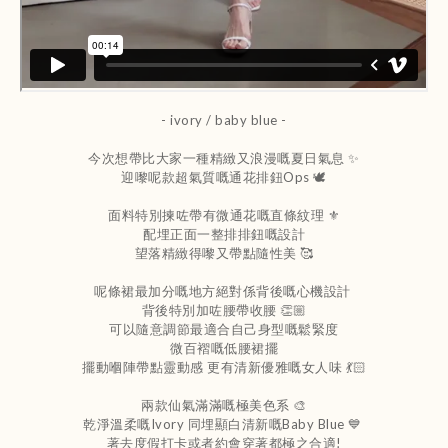
- ivory / baby blue
-
今次想帶比大家一種精緻又浪漫嘅夏日氣息 ✨
迎嚟呢款超氣質嘅通花排鈕Ops 🕊️
面料特別揀咗帶有微通花嘅直條紋理 ⚜️
配埋正面一整排排鈕嘅設計
望落精緻得嚟又帶點隨性美 🥰
呢條裙最加分嘅地方絕對係背後嘅心機設計
背後特別加咗腰帶收腰 👏🏼
可以隨意調節最適合自己身型嘅鬆緊度
微百褶嘅低腰裙擺
擺動嗰陣帶點靈動感 更有清新優雅嘅女人味 💃🏻
兩款仙氣滿滿嘅極美色系 🎨
乾淨溫柔嘅Ivory 同埋顯白清新嘅Baby Blue 💙
著去度假打卡或者約會穿著都極之合適!