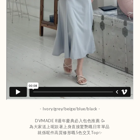
- Ivory/grey/beige/blue/black -
DVMADE 8週年慶典必入包色推薦 🥳
為大家送上呢款著上身直接驚艷嘅日常單品
就係呢件高質修形嘅5色交叉Top✨