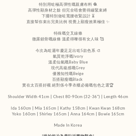
特別用咗極高彈性嘅親膚布料 🧶
高彈性顯身材之餘 但完全唔會覺得繃緊束縛
下擺特別做咗寬腰收緊設計 ⏳
直接幫你束出完美比例 視覺上顯瘦效果極佳 ✨
特殊嘅交叉線條
微露鎖骨嘅線條 溫柔得嚟很有女人味 🥰
今次為咗週年慶足足出咗5款色系 🎨
氣質乾淨嘅Ivory
溫柔仙氣嘅Baby Blue
現代高級感嘅Grey
優雅知性嘅Beige
百搭顯瘦嘅Black
實在太百搭好襯 絕對係今季衣櫃必備嘅包色之選🏆
Shoulder Width 41cm | Chest 80-90cm (32-36") | Length 46cm
Ida 160cm | Mia 165cm | Kathy 158cm |
Kwan Kwan 168cm
Yoko 160cm | Shirley 165cm
| Anna 164cm | Bowie 165cm
Made In Korea
*
掛拍相片為最貼近實物顏色
*