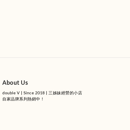
About Us
double V | Since 2018 | 三姊妹經營的小店
自家品牌系列熱銷中！
服裝品牌 | 設有4個試身室
3
|
IG
工作室每星期會開放
日
開放時間請留意
更新
Instagram |
@doublevofficial__