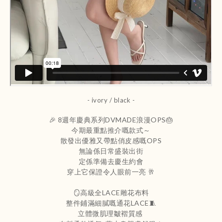
- ivory / black -
🎉 8週年慶典系列DVMADE浪漫OPS🎂
今期最重點推介嘅款式～
散發出優雅又帶點俏皮感嘅OPS
無論係日常盛裝出街
定係準備去慶生約會
穿上它保證令人眼前一亮 🥂
🪞高級全LACE雕花布料
整件鋪滿細膩嘅通花LACE🧵
立體微肌理皺褶質感