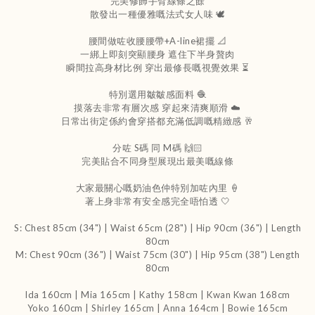
完美修飾手臂線條之餘
散發出一種優雅嘅法式女人味 🕊️
腰間做咗收腰腰帶+A-line裙擺 📐
一綁上即刻突顯腰身 遮住下半身贅肉
瞬間拉高身材比例 穿出最修長嘅視覺效果 ⏳
特別選用皺皺感面料 🧶
摸落去非常有層次感 穿起來清爽順滑 ☁️
日常出街定係約會穿搭都充滿低調嘅精緻感 🥂
分咗 S碼 同 M碼 🙌🏻
完美貼合不同身型展現出最美嘅線條
大家最關心嘅奶油色仲特別加咗內里 🍦
著上身非常有安全感完全唔怕透 🤍
S: Chest 85cm (34") | Waist 65cm (28") | Hip 90cm (36") | Length
80cm
M: Chest 90cm (36") | Waist 75cm (30") | Hip 95cm (38") Length
80cm
Ida 160cm | Mia 165cm | Kathy 158cm |
Kwan Kwan 168cm
Yoko 160cm | Shirley 165cm
| Anna 164cm | Bowie 165cm