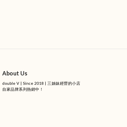
About Us
double V | Since 2018 | 三姊妹經營的小店
自家品牌系列熱銷中！
服裝品牌 | 設有4個試身室
3
|
IG
工作室每星期會開放
日
開放時間請留意
更新
Instagram |
@doublevofficial__
Contact Us