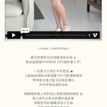
- cream / denim blue
-
夏日想要穿出完美嘅身形比例 ☀️
呢款超顯瘦DVMADE OPS絕對要入手!
一定要大力推介牛仔藍色 🌊
三姊妹就係衝住呢個夏日牛仔藍揀呢塊布
帶有復古感之餘又好顯皮膚白
另外仲有温柔奶油色
我哋喺剪裁上特別花心思喺係胸前細節 🎀
著上身可以有自然嘅升級效果
搭配恰到好處嘅澎澎公主袖