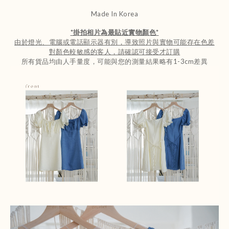
Made In Korea
*
掛拍相片為最貼近實物顏色
*
由於燈光、電腦或電話顯示器有別，導致照片與實物可能存在色差
對顏色較敏感的客人，請確認可接受才訂購
所有貨品均由人手量度，可能與您的測量結果略有1-3cm差異