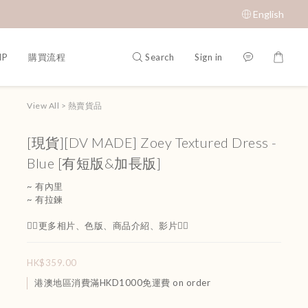
English
Search
Sign in
IP
購買流程
View All
>
熱賣貨品
[現貨][DV MADE] Zoey Textured Dress -
Blue [有短版&加長版]
~ 有內里
~ 有拉鍊
👇🏻更多相片、色版、商品介紹、影片👇🏻
HK$359.00
港澳地區消費滿HKD1000免運費 on order