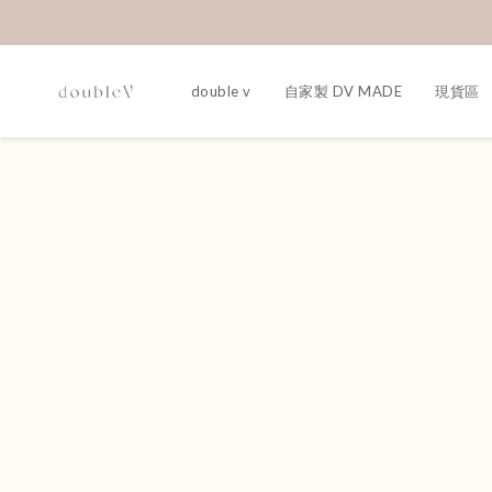
double v
自家製 DV MADE
現貨區