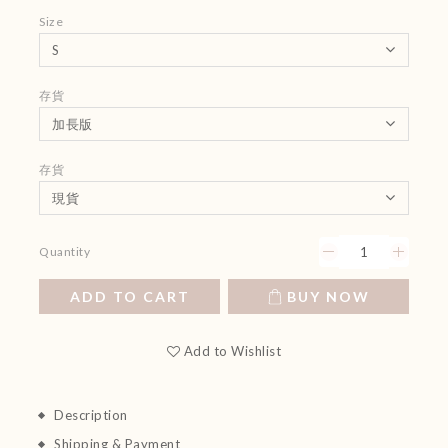
Size
存貨
存貨
Quantity
ADD TO CART
BUY NOW
Add to Wishlist
Description
Shipping & Payment