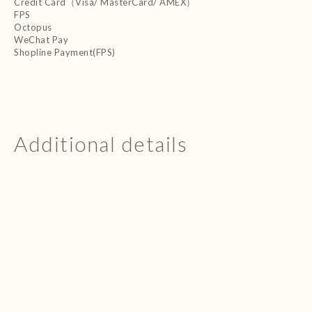
Credit Card（Visa/ MasterCard/ AMEX）
FPS
Octopus
WeChat Pay
Shopline Payment(FPS)
Additional details