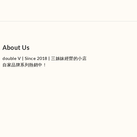
About Us
double V | Since 2018 | 三姊妹經營的小店
自家品牌系列熱銷中！
服裝品牌 | 設有4個試身室
3
|
IG
工作室每星期會開放
日
開放時間請留意
更新
Instagram |
@doublevofficial__
Contact Us
WhatsApp |
+852 9845 0268 (11:00 - 21:00)
Email |
info@doublevofficial.co
Address |
Unit B, 12/F,Lucky Factory Industrial Building, 63-65