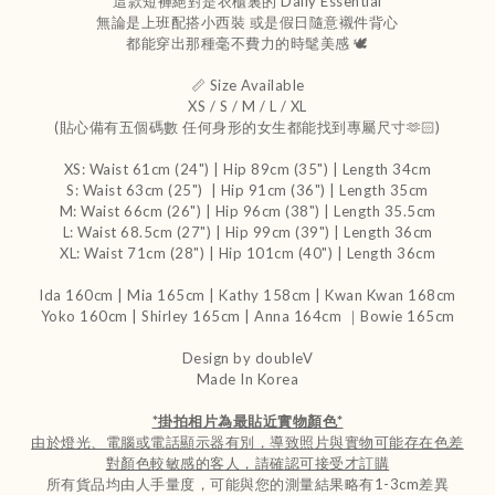
這款短褲絕對是衣櫃裏的 Daily Essential
無論是上班配搭小西裝 或是假日隨意襯件背心
都能穿出那種毫不費力的時髦美感 🕊️
📏 Size Available
XS / S / M / L / XL
(貼心備有五個碼數 任何身形的女生都能找到專屬尺寸🫶🏻)
XS: Waist 61cm (24") | Hip 89cm (35") | Length 34cm
S: Waist 63cm (25") | Hip 91cm (36") | Length 35cm
M: Waist 66cm (26") | Hip 96cm (38") | Length 35.5cm
L: Waist 68.5cm (27") | Hip 99cm (39") | Length 36cm
XL: Waist 71cm (28") | Hip 101cm (40") | Length 36cm
Ida 160cm | Mia 165cm | Kathy 158cm |
Kwan Kwan 168cm
Yoko 160cm | Shirley 165cm
| Anna 164cm ｜Bowie 165cm
Design by doubleV
Made In Korea
*
掛拍相片為最貼近實物顏色
*
由於燈光、電腦或電話顯示器有別，導致照片與實物可能存在色差
對顏色較敏感的客人，請確認可接受才訂購
所有貨品均由人手量度，可能與您的測量結果略有1-3cm差異