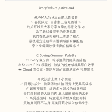
- ivory/sakura pink/cloud
#DVMADE #三百條現貨發售
✨ 春夏限定 ‧ 自家製三色短西褲 ✨
終於可以跟大家分享今季的得意之作 🌿
為了尋找最完美的春夏氛圍
我們在色系與布料上琢磨了很久
最後選定這組帶有透明感的粉嫩配色
穿上身瞬間散發清爽的精緻感 🍦
🎨 Spring/Summer Palette
🤍 Ivory 象牙白 ‧ 乾淨溫柔的經典百搭色
🌸 Sakura Pink 櫻花粉 ‧ 淡淡的粉嫩感極具顯白效果
☁️ Cloud 雲朵藍 ‧ 帶點灰調的高級感藍色 視覺降溫
今次設計上做了小突破：
🪄 隱形扣設計 ‧ 捨棄傳統鈕扣 視覺上更具高級感
📏 超顯瘦版型 ‧ 經過多次調校的修身剪裁
專門針對修飾大腿肉肉 展現最顯腿長的比例
✨ 高質感面料 ‧ 特意選用帶點厚度的布料
質地挺闊而不貼身 完美隱藏小腹並修飾身形