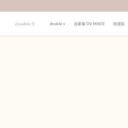
double v
自家製 DV MADE
現貨區