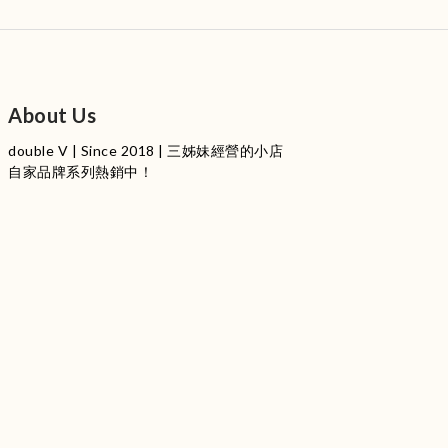
About Us
double V | Since 2018 | 三姊妹經營的小店
自家品牌系列熱銷中！
服裝品牌 | 設有4個試身室
3
|
IG
工作室每星期會開放
日
開放時間請留意
更新
Instagram |
@doublevofficial__
Contact Us
WhatsApp |
+852 9845 0268 (11:00 - 21:00)
Email |
info@doublevofficial.co
Address |
Unit B, 12/F,Lucky Factory Industrial Building, 63-65
Hung To Rd, Kwun Tong