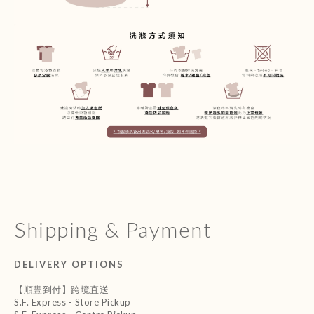
Shipping & Payment
DELIVERY OPTIONS
【順豐到付】跨境直送
S.F. Express - Store Pickup