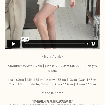
- ivory / pink -
Shoulder Width 37cm | Chest 75-90cm (30-36") | Length
54cm
Ida 160cm | Mia 165cm | Kathy 158cm |
Kwan Kwan 168cm
Yoko 160cm | Shirley 165cm
| Anna 164cm | Bowie 165cm
Made In Korea
*
掛拍相片為最貼近實物顏色
*