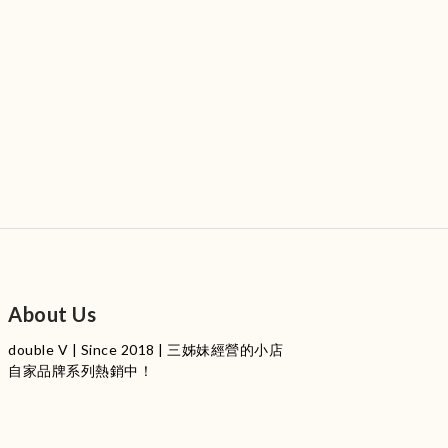
About Us
double V | Since 2018 | 三姊妹經營的小店
自家品牌系列熱銷中！
服裝品牌 | 設有4個試身室
3
|
IG
工作室每星期會開放
日
開放時間請留意
更新
Instagram |
@doublevofficial__