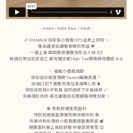
- cream / baby blue / black -
🎉 DVMADE自家製小香風OPS溫柔上架啦 ✨
專為鍾意低調奢華嘅你而設 💖
一著上身 瞬間散發優雅知性女人味 💃🏻
無論日常出街定返工 都有種去緊High Tea嘅精緻得體感 ☕️🌼
🪡 細膩小香風細節
排扣設計配埋精緻Tweed編織滾邊 🪡
由袖口到下擺都充滿住滿滿嘅心思 🧵
特別採用微A字剪裁 自然順修下半身線條 🪄
完美隱形肉肉 著出優雅自在嘅顯瘦視覺效果 ✨
🧶 柔軟舒適免熨面料
特別挑選輕盈帶彈性嘅休閒布料 🧶
完美中和咗傳統小香風嘅厚重奢華感 🕊️
親膚面料著上身超舒服 仲要高質免熨 😌