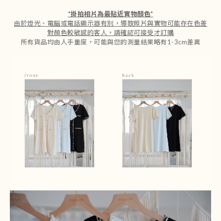
*
掛拍相片為最貼近實物顏色
*
由於燈光、電腦或電話顯示器有別，導致照片與實物可能存在色差
對顏色較敏感的客人，請確認可接受才訂購
所有貨品均由人手量度，可能與您的測量結果略有1-3cm差異