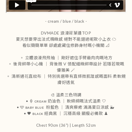
- cream / blue / black -
DVMADE 浪漫荷葉邊TOP
夏天想要穿出法式精緻感 絕對不能錯過呢款小上衣 ☁️
看似簡簡單單 卻處處藏住修飾身材嘅小機關 📐
▫️ 立體浪漫飛飛袖 ｜ 剛好遮住手臂最肉肉嘅地方
▫️ 後背綁帶小心機 ｜ 背後微 V 領配細緻綁帶設計 若隱若現嘅
優雅美 🪄
▫️ 清新通花直紋布 ｜ 特別挑選帶有直條微肌理感嘅面料 柔軟親
膚好透氣
🎨 溫柔三色特調
• 🍦 ᴄʀᴇᴀᴍ 奶油色 ｜ 軟綿綿嘅法式溫柔 🤍
• 🩵 ʙᴀʙʏ ʙʟᴜᴇ 粉藍色 ｜ 清爽療癒 滿滿夏日涼感 🐳
• 🖤 ʙʟᴀᴄᴋ 經典黑 ｜ 沉穩高級 顯瘦必備款 ♟️
Chest 90cm (36") | Length 52cm