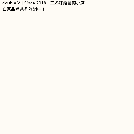
double V | Since 2018 | 三姊妹經營的小店
自家品牌系列熱銷中！
服裝品牌 | 設有4個試身室
3
|
IG
工作室每星期會開放
日
開放時間請留意
更新
Instagram |
@doublevofficial__
Contact Us
WhatsApp |
+852 9845 0268 (11:00 - 21:00)
Email |
info@doublevofficial.co
Address |
Unit B, 12/F,Lucky Factory Industrial Building, 63-65
Hung To Rd, Kwun Tong