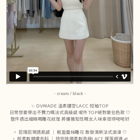
- cream / black -
✨ 𝖣𝖵𝖬𝖠𝖣𝖤 溫柔鏤空𝖫𝖠𝖢𝖢 短袖TOP
日常想要穿出不費力嘅法式高級感 呢件TOP絕對要包色款 🤍
整件透出細緻嘅雕花紋理 將優雅知性嘅女人味拿捏得啱啱好
▫️ 若隱若現透肌感 ｜ 輕盈蕾絲雕花 散發清新法式浪漫 🤍
▫️ 超柔軟親膚布料 ｜ 特別挑選柔軟高級LACE 摸落順滑 🌿