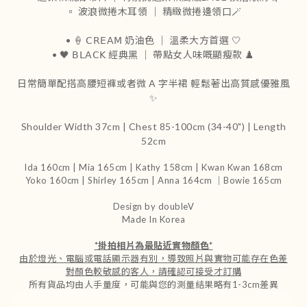
▫️ 波浪微捲木耳領 ｜ 精緻微捲邊領口🪄
• 🍦 𝖢𝖱𝖤𝖠𝖬 奶油色 ｜ 溫柔大方首選 🤍
• 🖤 𝖡𝖫𝖠𝖢𝖪 經典黑 ｜ 帶點女人味嘅顯瘦款 ♟️
日常簡單配搭高腰短褲或者微 𝖠 字半裙 輕鬆著出高質感優雅風
✨
Shoulder Width 37cm | Chest 85-100cm (34-40") | Length
52cm
Ida 160cm | Mia 165cm | Kathy 158cm |
Kwan Kwan 168cm
Yoko 160cm | Shirley 165cm
| Anna 164cm ｜Bowie 165cm
Design by doubleV
Made In Korea
*
掛拍相片為最貼近實物顏色
*
由於燈光、電腦或電話顯示器有別，導致照片與實物可能存在色差
對顏色較敏感的客人，請確認可接受才訂購
所有貨品均由人手量度，可能與您的測量結果略有1-3cm差異