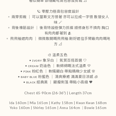
看似簡單 卻隱藏咗高包容度剪裁 📐
🪐 零壓力極高包容度設計
▫️ 兩穿剪裁 ｜ 可以當斯文方領著 亦可以拉成一字領 散發女人
味 🪄
▫️ 背後橡筋設計 ｜ 後背特設極彈力抓褶 順修身形不擠肉 胸口
有肉肉都著到 🫂
▫️ 飛飛袖遮肉肉 ｜ 微微散開嘅飛飛袖 剛好遮住手臂最肉肉嘅地
方 📐
🎨 溫柔五色
• ɪᴠᴏʀʏ 象牙白 ｜ 氣質百搭首選 🤍
• ᴄʀᴇᴀᴍ 奶油色 ｜ 軟綿綿嘅法式溫柔 💛
• ᴘɪɴᴋ 粉紅色 ｜ 軟糯顯白 帶點精緻少女感 🌸
• ʙᴀʙʏ ʙʟᴜᴇ 粉藍色 ｜ 清爽療癒 滿滿夏日涼感 🧊
• ʙʟᴀᴄᴋ 經典黑 ｜ 顯瘦俐落 帶點小高級 🖤
Chest 65-90cm (26-36") | Length 37cm
Ida 160cm | Mia 165cm | Kathy 158cm |
Kwan Kwan 168cm
Yoko 160cm | Shirley 165cm
| Anna 164cm ｜Bowie 165cm