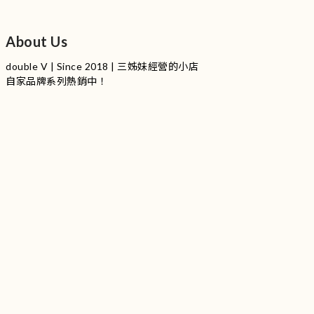
About Us
double V | Since 2018 | 三姊妹經營的小店
自家品牌系列熱銷中！
服裝品牌 | 設有4個試身室
3
|
IG
工作室每星期會開放
日
開放時間請留意
更新
Instagram |
@doublevofficial__
Contact Us
WhatsApp |
+852 9845 0268 (11:00 - 21:00)
Email |
info@doublevofficial.co
Address |
Unit B, 12/F,Lucky Factory Industrial Building, 63-65
Hung To Rd, Kwun Tong