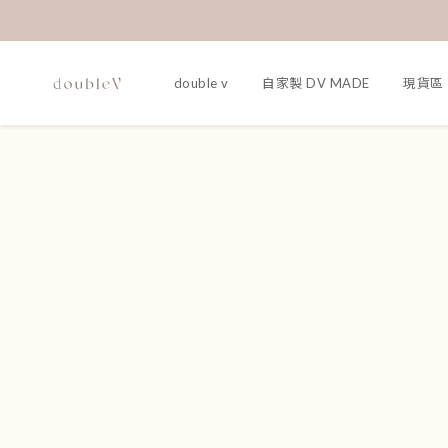
double v
自家製 DV MADE
現貨區