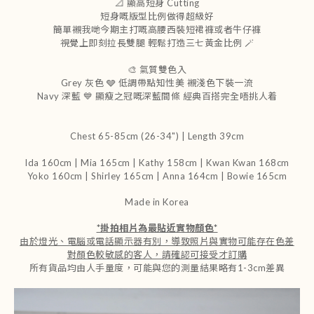
📐 顯高短身 Cutting
短身嘅版型比例做得超級好
簡單襯我哋今期主打嘅高腰西裝短裙褲或者牛仔褲
視覺上即刻拉長雙腿 輕鬆打造三七黃金比例 🪄
🎨 氣質雙色入
Grey 灰色 🩶 低調帶點知性美 襯淺色下裝一流
Navy 深藍 💙 顯瘦之冠嘅深藍間條 經典百搭完全唔挑人着
Chest 65-85cm (26-34") | Length 39cm
Ida 160cm | Mia 165cm | Kathy 158cm |
Kwan Kwan 168cm
Yoko 160cm | Shirley 165cm
| Anna 164cm | Bowie 165cm
Made in Korea
*
掛拍相片為最貼近實物顏色
*
由於燈光、電腦或電話顯示器有別，導致照片與實物可能存在色差
對顏色較敏感的客人，請確認可接受才訂購
所有貨品均由人手量度，可能與您的測量結果略有1-3cm差異