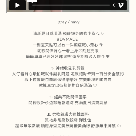
- grey / navy-
清新夏日感滿滿 顯瘦短身間條小背心 ✨
#DVMADE
一到夏天點可以冇一件顯瘦嘅小背心 🌴
呢款間條背心一着上身即刻超亮眼
簡簡單單已經好好睇 絕對係今期嘅必入推介 💖
✨ 神級收副乳剪裁
女仔着背心最怕嘅就係副乳問題 呢款絕對俾到一百分安全感妳
腋下位置嘅包覆感做得啱啱好 完美收埋晒啲肉肉
就算單穿出街都絕對自信滿滿 🤍
✨ 經典不敗間條圖案
間條設計永遠都唔會過時 充滿夏日清爽氣息
🧵 柔軟親膚大彈性面料
質地非常柔軟親膚 彈性佳
超級無敵顯瘦 順應身型完美展現優美曲線 舒服無束縛感 ☁️