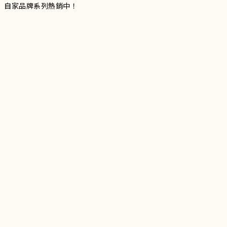
自家品牌系列熱銷中！
服裝品牌 | 設有4個試身室
3
|
IG
工作室每星期會開放
日
開放時間請留意
更新
Instagram |
@doublevofficial__
Contact Us
WhatsApp |
+852 9845 0268 (11:00 - 21:00)
Email |
info@doublevofficial.co
Address |
Unit B, 12/F,Lucky Factory Industrial Building, 63-65
Hung To Rd, Kwun Tong