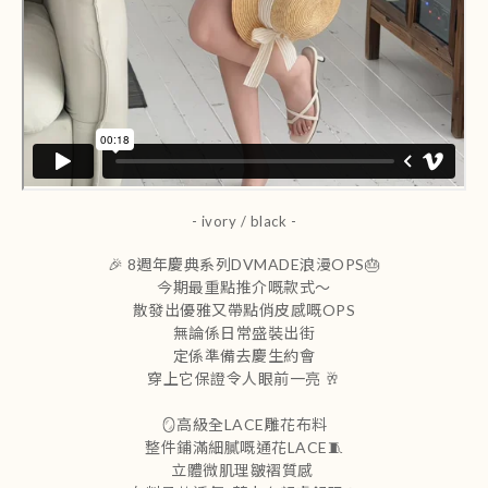
- ivory / black -
🎉 8週年慶典系列DVMADE浪漫OPS🎂
今期最重點推介嘅款式～
散發出優雅又帶點俏皮感嘅OPS
無論係日常盛裝出街
定係準備去慶生約會
穿上它保證令人眼前一亮 🥂
🪞高級全LACE雕花布料
整件鋪滿細膩嘅通花LACE🧵
立體微肌理皺褶質感