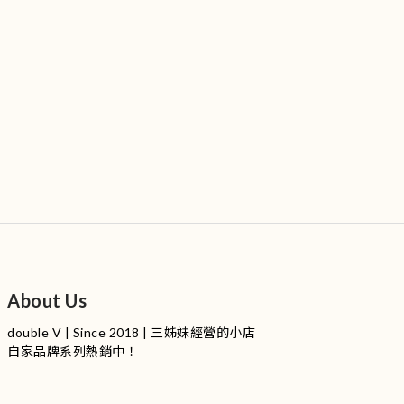
About Us
double V | Since 2018 | 三姊妹經營的小店
自家品牌系列熱銷中！
服裝品牌 | 設有4個試身室
3
|
IG
工作室每星期會開放
日
開放時間請留意
更新