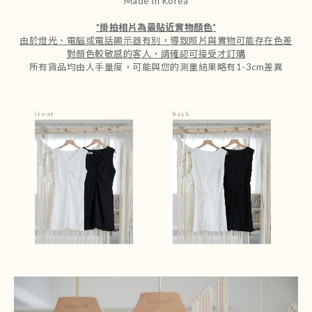
Made In Korea
*
掛拍相片為最貼近實物顏色
*
由於燈光、電腦或電話顯示器有別，導致照片與實物可能存在色差
對顏色較敏感的客人，請確認可接受才訂購
所有貨品均由人手量度，可能與您的測量結果略有1-3cm差異