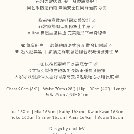
布料柔軟透氣 著上身親膚舒服！
同色系防透內襯 兼顧安全性同舒適度 🤝🏻
胸前特意做左抓褶立體設計 📐
非常修飾胸型同修窄上半身 🪄
A-line 自然垂墜裙擺 完美隱形下半身線條
🕊️ 氣質純白 ｜ 軟綿綿嘅法式浪漫 散發初戀感 🤍
🖤 迷人經典黑 ｜ 顯瘦之餘散發若隱若現嘅優雅知性 🖤
一如以往照顧唔同身高嘅女仔 📏
今次特別製作左短版同長版兩種長度選擇
大家可以根據個人喜好同身高去揀返最啱心水嘅長度 🛍️
Chest 90cm (36") | Waist 70cm (28") | Hip 100cm (40") | Length
短版 79cm / 長版 84cm
Ida 160cm | Mia 165cm | Kathy 158cm |
Kwan Kwan 168cm
Yoko 160cm | Shirley 165cm
| Anna 164cm ｜Bowie 165cm
Design by doubleV