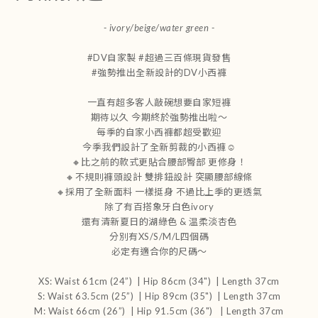
- ivory/beige/water green -
#DV自家製 #超過三百條現貨發售
#強勢推出全新設計的DV小西褲
一直有超多客人敲碗想要自家短褲
期待以久 今期終於強勢推出啦～
每季的自家小西褲都超受歡迎
今季我們設計了全新剪裁的小西褲☺️
🔸比之前的款式更貼合腰部臀部 更修身！
🔸不規則褲頭設計 雙排鈕設計 突顯腰部線條
🔸採用了全新面料 一樣挺身 不過比上季的更透氣
除了有百搭象牙白色ivory
還有清新夏日的湖綠色 & 温柔淡杏色
分別有XS/S/M/L四個碼
必定有適合你的尺碼～
XS: Waist 61cm (24”) | Hip 86cm (34") | Length 37cm
S: Waist 63.5cm (25”) | Hip 89cm (35") | Length 37cm
M: Waist 66cm (26”) | Hip 91.5cm (36") | Length 37cm