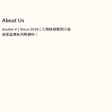
About Us
double V | Since 2018 | 三姊妹經營的小店
自家品牌系列熱銷中！
服裝品牌 | 設有4個試身室
3
|
IG
工作室每星期會開放
日
開放時間請留意
更新
Instagram |
@doublevofficial__
Contact Us
WhatsApp |
+852 9845 0268 (11:00 - 21:00)
Email |
info@doublevofficial.co
Address |
Unit B, 12/F,Lucky Factory Industrial Building, 63-65
Hung To Rd, Kwun Tong