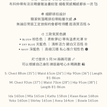
布料仲帶有淡淡嘅優雅油畫紋理 細看質感觸感都係一流 🥰
🔘 細節排扣設計
簡潔俐落嘅排扣帶點層次感 🪵
無論日常返工定放假約會都咁得體 超高質百搭 ☕️
🎨 三款氣質色調
• ʙʟᴜsʜ 粉杏色 ｜ 柔軟夢幻 帶有溫柔光澤 🌸
• sᴋʏ ʙʟᴜᴇ 天藍色 ｜ 清新活力 顯白又百搭 🦋
• ɴᴀᴠʏ 深藍色 ｜ 高級沉穩 私心推介知性色 🌑
尺寸提供 S 同 M 兩碼可選 📏
可以根據自己身形揀返最啱心水嘅碼數 🛍️
S: Chest 88cm (35") | Waist 65cm (26") | Hip 90cm (36") | Length
81-86cm
M: Chest 93cm (37") | Waist 70cm (28") | Hip 95cm (38") |
Length 81-86cm
Ida 160cm | Mia 165cm | Kathy 158cm |
Kwan Kwan 168cm
Yoko 160cm | Shirley 165cm
| Anna 164cm ｜Bowie 165cm