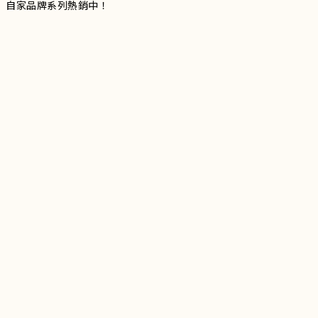
自家品牌系列熱銷中！
服裝品牌 | 設有4個試身室
3
|
IG
工作室每星期會開放
日
開放時間請留意
更新
Instagram |
@doublevofficial__
Contact Us
WhatsApp |
+852 9845 0268 (11:00 - 21:00)
Email |
info@doublevofficial.co
Address |
Unit B, 12/F,Lucky Factory Industrial Building, 63-65
Hung To Rd, Kwun Tong