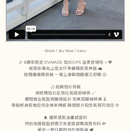
- blush / sky blue / navy -
🎉 8週年限定 DVMADE 恤衫OPS 溫柔登場啦 ✨💖
呢款係專為上班女仔準備嘅氣質神器 💼
極簡優雅嘅剪裁 一著上身瞬間顯瘦又舒服 😌
📐 經典恤衫剪裁
順修嘅恤衫反領拉長頸部線條 🪄
腰間做左輕盈微皺褶設計 完美突顯線條美 ⏳
帶點修身剪裁但完全無束縛感 瞬間提升知性氣質同自信 🌸
🧵 優質透氣油畫感面料
特別挑選輕盈舒適又有垂墜感嘅高質布料 💸
著足一整日都咁自在唔黏身 🕊️