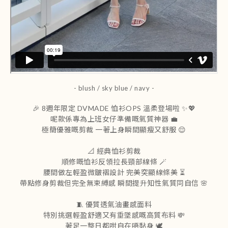
- blush / sky blue / navy -
🎉 8週年限定 DVMADE 恤衫OPS 溫柔登場啦 ✨💖
呢款係專為上班女仔準備嘅氣質神器 💼
極簡優雅嘅剪裁 一著上身瞬間顯瘦又舒服 😌
📐 經典恤衫剪裁
順修嘅恤衫反領拉長頸部線條 🪄
腰間做左輕盈微皺褶設計 完美突顯線條美 ⏳
帶點修身剪裁但完全無束縛感 瞬間提升知性氣質同自信 🌸
🧵 優質透氣油畫感面料
特別挑選輕盈舒適又有垂墜感嘅高質布料 💸
著足一整日都咁自在唔黏身 🕊️