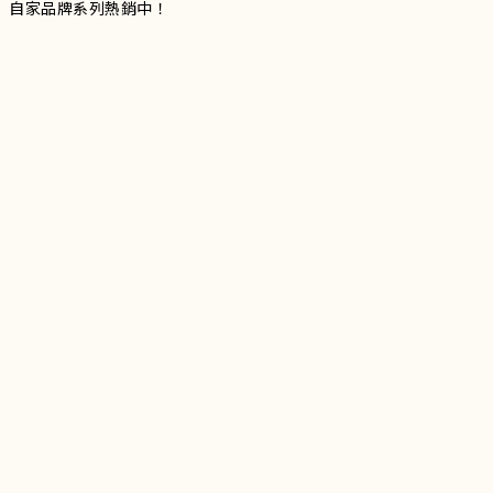
自家品牌系列熱銷中！
服裝品牌 | 設有4個試身室
3
|
IG
工作室每星期會開放
日
開放時間請留意
更新
Instagram |
@doublevofficial__
Contact Us
WhatsApp |
+852 9845 0268 (11:00 - 21:00)
Email |
info@doublevofficial.co
Address |
Unit B, 12/F,Lucky Factory Industrial Building, 63-65
Hung To Rd, Kwun Tong