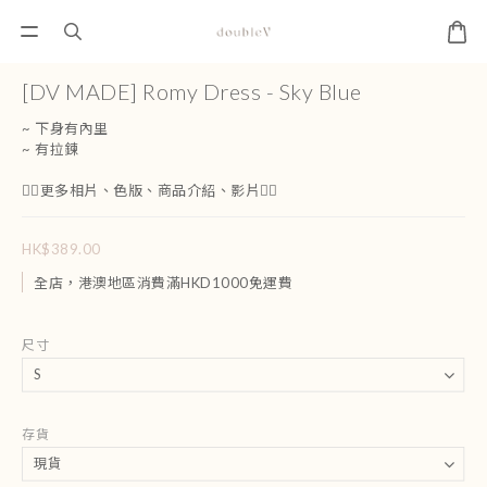
[DV MADE] Romy Dress - Sky Blue
~ 下身有內里
~ 有拉鍊
👇🏻更多相片、色版、商品介紹、影片👇🏻
HK$389.00
全店，港澳地區消費滿HKD1000免運費
尺寸
存貨