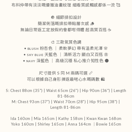
布料仲帶有淡淡嘅優雅油畫紋理 細看質感觸感都係一流 🥰
🔘 細節排扣設計
簡潔俐落嘅排扣帶點層次感 🪵
無論日常返工定放假約會都咁得體 超高質百搭 ☕️
🎨 三款氣質色調
• ʙʟᴜsʜ 粉杏色 ｜ 柔軟夢幻 帶有溫柔光澤 🌸
• sᴋʏ ʙʟᴜᴇ 天藍色 ｜ 清新活力 顯白又百搭 🦋
• ɴᴀᴠʏ 深藍色 ｜ 高級沉穩 私心推介知性色 🌑
尺寸提供 S 同 M 兩碼可選 📏
可以根據自己身形揀返最啱心水嘅碼數 🛍️
S: Chest 88cm (35") | Waist 65cm (26") | Hip 90cm (36") | Length
81-86cm
M: Chest 93cm (37") | Waist 70cm (28") | Hip 95cm (38") |
Length 81-86cm
Ida 160cm | Mia 165cm | Kathy 158cm |
Kwan Kwan 168cm
Yoko 160cm | Shirley 165cm
| Anna 164cm ｜Bowie 165cm