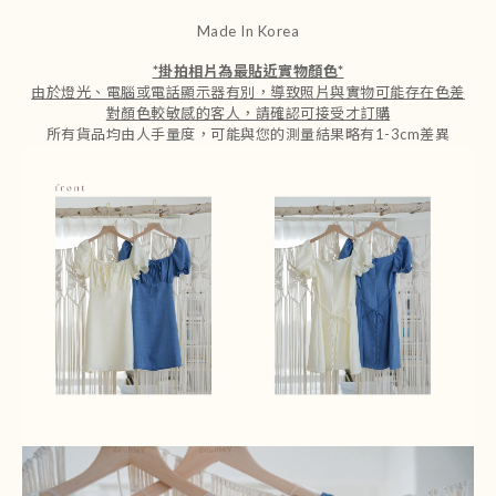
Made In Korea
*
掛拍相片為最貼近實物顏色
*
由於燈光、電腦或電話顯示器有別，導致照片與實物可能存在色差
對顏色較敏感的客人，請確認可接受才訂購
所有貨品均由人手量度，可能與您的測量結果略有1-3cm差異