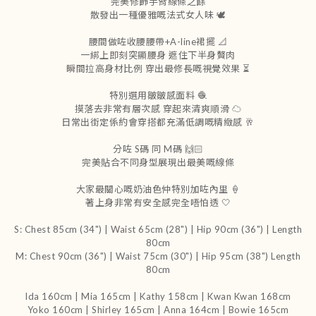
完美修飾手臂線條之餘
散發出一種優雅嘅法式女人味 🕊️
腰間做咗收腰腰帶+A-line裙擺 📐
一綁上即刻突顯腰身 遮住下半身贅肉
瞬間拉高身材比例 穿出最修長嘅視覺效果 ⏳
特別選用皺皺感面料 🧶
摸落去非常有層次感 穿起來清爽順滑 ☁️
日常出街定係約會穿搭都充滿低調嘅精緻感 🥂
分咗 S碼 同 M碼 🙌🏻
完美貼合不同身型展現出最美嘅線條
大家最關心嘅奶油色仲特別加咗內里 🍦
著上身非常有安全感完全唔怕透 🤍
S: Chest 85cm (34") | Waist 65cm (28") | Hip 90cm (36") | Length
80cm
M: Chest 90cm (36") | Waist 75cm (30") | Hip 95cm (38") Length
80cm
Ida 160cm | Mia 165cm | Kathy 158cm |
Kwan Kwan 168cm
Yoko 160cm | Shirley 165cm
| Anna 164cm | Bowie 165cm