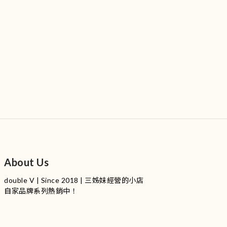
About Us
double V | Since 2018 | 三姊妹經營的小店
自家品牌系列熱銷中！
服裝品牌 | 設有4個試身室
3
|
IG
工作室每星期會開放
日
開放時間請留意
更新
Instagram |
@doublevofficial__