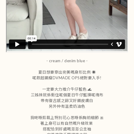
- cream / denim blue
-
夏日想要穿出完美嘅身形比例 ☀️
呢款超顯瘦DVMADE OPS絕對要入手!
一定要大力推介牛仔藍色 🌊
三姊妹就係衝住呢個夏日牛仔藍揀呢塊布
帶有復古感之餘又好顯皮膚白
另外仲有温柔奶油色
我哋喺剪裁上特別花心思喺係胸前細節 🎀
著上身可以有自然嘅升級效果
搭配恰到好處嘅澎澎公主袖