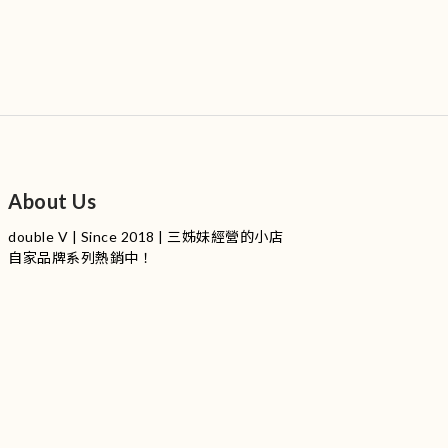
About Us
double V | Since 2018 | 三姊妹經營的小店
自家品牌系列熱銷中！
服裝品牌 | 設有4個試身室
3
|
IG
工作室每星期會開放
日
開放時間請留意
更新
Instagram |
@doublevofficial__
Contact Us
WhatsApp |
+852 9845 0268 (11:00 - 21:00)