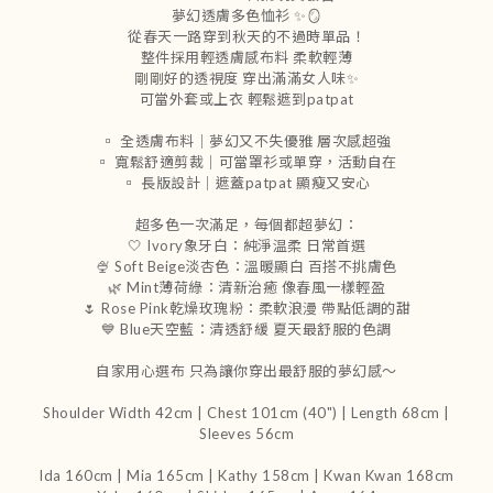
夢幻透膚多色恤衫 ✨🪞
從春天一路穿到秋天的不過時單品！
整件採用輕透膚感布料 柔軟輕薄
剛剛好的透視度 穿出滿滿女人味✨
可當外套或上衣 輕鬆遮到patpat
▫️ 全透膚布料｜夢幻又不失優雅 層次感超強
▫️ 寬鬆舒適剪裁｜可當罩衫或單穿，活動自在
▫️ 長版設計｜遮蓋patpat 顯瘦又安心
超多色一次滿足，每個都超夢幻：
🤍 Ivory象牙白：純淨温柔 日常首選
🍨 Soft Beige淡杏色：溫暖顯白 百搭不挑膚色
🌿 Mint薄荷綠：清新治癒 像春風一樣輕盈
🌷 Rose Pink乾燥玫瑰粉：柔軟浪漫 帶點低調的甜
💙 Blue天空藍：清透舒緩 夏天最舒服的色調
自家用心選布 只為讓你穿出最舒服的夢幻感～
Shoulder Width 42cm | Chest 101cm (40") | Length 68cm |
Sleeves 56cm
Ida 160cm | Mia 165cm | Kathy 158cm |
Kwan Kwan 168cm