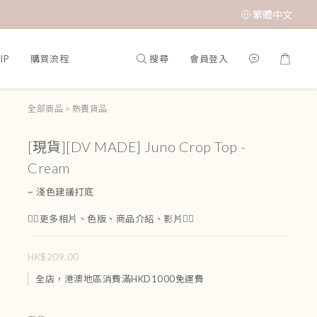
繁體中文
搜尋
會員登入
IP
購買流程
全部商品
>
熱賣貨品
[現貨][DV MADE] Juno Crop Top -
Cream
~ 淺色建議打底
👇🏻更多相片、色版、商品介紹、影片👇🏻
HK$209.00
全店，港澳地區消費滿HKD1000免運費