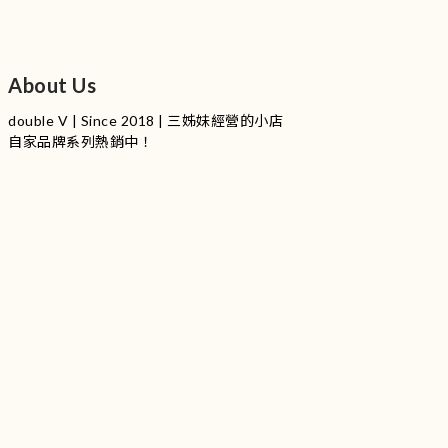
About Us
double V | Since 2018 | 三姊妹經營的小店
自家品牌系列熱銷中！
服裝品牌 | 設有4個試身室
3
|
IG
工作室每星期會開放
日
開放時間請留意
更新
Instagram |
@doublevofficial__
Contact Us
WhatsApp |
+852 9845 0268 (11:00 - 21:00)
Email |
info@doublevofficial.co
Address |
Unit B, 12/F,Lucky Factory Industrial Building, 63-65
Hung To Rd, Kwun Tong