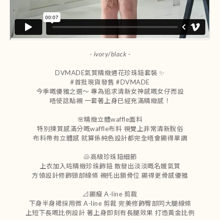
- ivory/black -
DVMADE氣質精緻通花珍珠鈕套裝 ✨
#首批現貨發售 #DVMADE
今季嘅優雅之選～ 專為追求清新女神感嘅女仔而設
唔使諗點襯 一套著上身已經充滿精緻感！
🌸精緻立體waffle面料
特別揀質感滿分嘅waffle布料 視覺上非常清新脫俗
布料帶有立體感 就算係純色設計都完全唔會顯得單調
🐚高級珍珠鈕細節
上衣加入咗精緻珍珠飾鈕 散發出淡淡嘅名媛氣質
方領設計修飾頸部線條 襯托出鎖骨位 顯得更骨感優雅
📐顯瘦 A-line 剪裁
下身半身裙採用微 A-line 剪裁 完美修飾臀部同大腿線條
上短下長嘅比例設計 著上身即刻有長腿效果 打造黃金比例