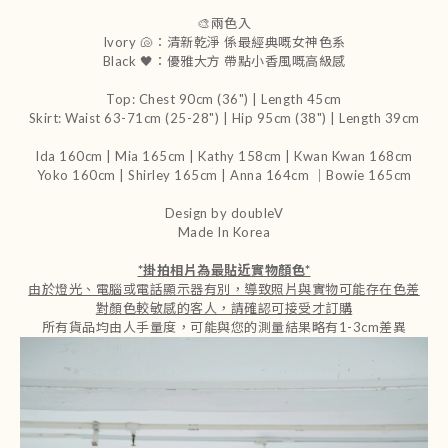
🎨兩色入
Ivory 🐚：清新乾淨 係最經典嘅女神色系
Black 🖤：優雅大方 帶點小香風嘅高級感
Top: Chest 90cm (36") | Length 45cm
Skirt: Waist 63-71cm (25-28") | Hip 95cm (38") | Length 39cm
Ida 160cm | Mia 165cm | Kathy 158cm |
Kwan Kwan 168cm
Yoko 160cm | Shirley 165cm
| Anna 164cm ｜Bowie 165cm
Design by doubleV
Made In Korea
*
掛拍相片為最貼近實物顏色
*
由於燈光、電腦或電話顯示器有別，導致照片與實物可能存在色差
對顏色較敏感的客人，請確認可接受才訂購
所有貨品均由人手量度，可能與您的測量結果略有1-3cm差異