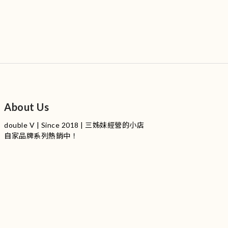
About Us
double V | Since 2018 | 三姊妹經營的小店
自家品牌系列熱銷中！
服裝品牌 | 設有4個試身室
3
|
IG
工作室每星期會開放
日
開放時間請留意
更新
Instagram |
@doublevofficial__
Contact Us
WhatsApp |
+852 9845 0268 (11:00 - 21:00)