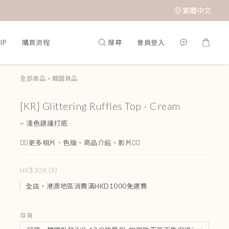
繁體中文
搜尋
會員登入
IP
購買流程
全部商品
>
韓國貨品
[KR] Glittering Ruffles Top - Cream
~ 淺色建議打底
👇🏻更多相片、色版、商品介紹、影片👇🏻
HK$309.00
全店，港澳地區消費滿HKD1000免運費
存貨