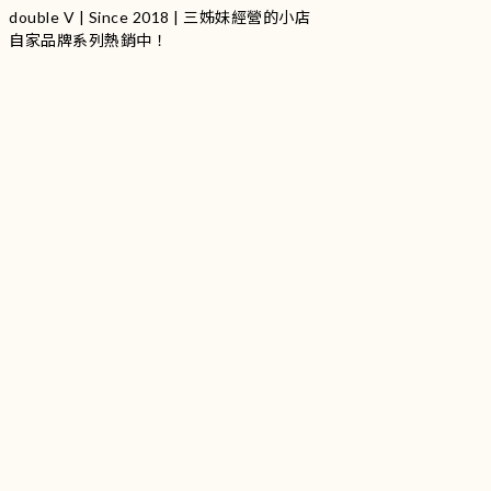
double V | Since 2018 | 三姊妹經營的小店
自家品牌系列熱銷中！
服裝品牌 | 設有4個試身室
3
|
IG
工作室每星期會開放
日
開放時間請留意
更新
Instagram |
@doublevofficial__
Contact Us
WhatsApp |
+852 9845 0268 (11:00 - 21:00)
Email |
info@doublevofficial.co
Address |
Unit B, 12/F,Lucky Factory Industrial Building, 63-65
Hung To Rd, Kwun Tong