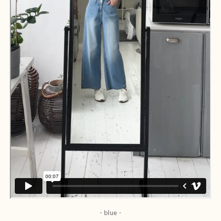
- blue
-