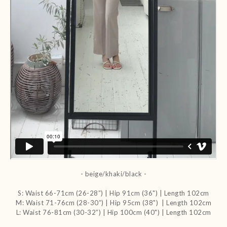
- beige/khaki/black -
S: Waist 66-71cm (26-28”) | Hip 91cm (36") | Length 102cm
M: Waist 71-76cm (28-30”) | Hip 95cm (38") | Length 102cm
L: Waist 76-81cm (30-32”) | Hip 100cm (40") | Length 102cm