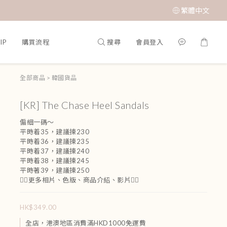
繁體中文
搜尋
會員登入
IP
購買流程
全部商品
>
韓國貨品
[KR] The Chase Heel Sandals
偏細一碼～
平時着35，建議揀230
平時着36，建議揀235
平時着37，建議揀240
平時着38，建議揀245
平時著39，建議揀250
👇🏻更多相片、色版、商品介紹、影片👇🏻
HK$349.00
全店，港澳地區消費滿HKD1000免運費