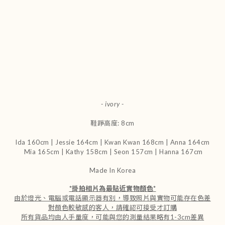
- ivory
-
鞋踭高度: 8cm
Ida 160cm |
Jessie 164cm
|
Kwan Kwan 168cm | Anna 164cm
Mia 165cm |
Kathy 158cm | Seon 157cm |
Hanna 167cm
Made In Korea
*
掛拍相片為最貼近實物顏色
*
由於燈光、電腦或電話顯示器有別，導致照片與實物可能存在色差
對顏色較敏感的客人，請確認可接受才訂購
所有貨品均由人手量度，可能與您的測量結果略有1-3cm差異