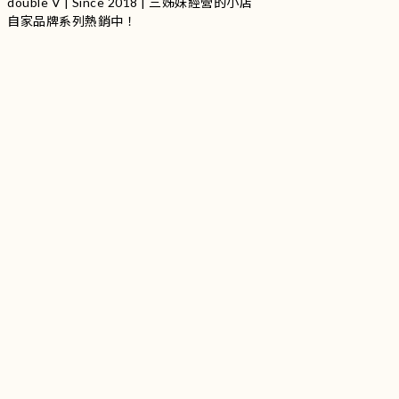
double V | Since 2018 | 三姊妹經營的小店
自家品牌系列熱銷中！
服裝品牌 | 設有4個試身室
3
|
IG
工作室每星期會開放
日
開放時間請留意
更新
Instagram |
@doublevofficial__
Contact Us
WhatsApp |
+852 9845 0268 (11:00 - 21:00)
Email |
info@doublevofficial.co
Address |
Unit B, 12/F,Lucky Factory Industrial Building, 63-65
Hung To Rd, Kwun Tong