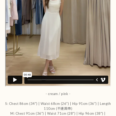
- cream / pink
-
S: Chest 86cm (34") | Waist 68cm (26") | Hip 91cm (36") | Length
110cm (不連肩帶)
M: Chest 91cm (36") | Waist 71cm (28") | Hip 96cm (38") |