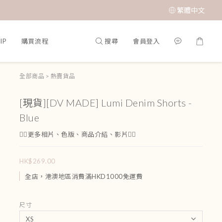
繁體中文
搜尋
會員登入
IP
購買流程
全部商品
>
熱賣貨品
[現貨][DV MADE] Lumi Denim Shorts -
Blue
👇🏻更多相片、色版、商品介紹、影片👇🏻
HK$269.00
全店，港澳地區消費滿HKD1000免運費
尺寸