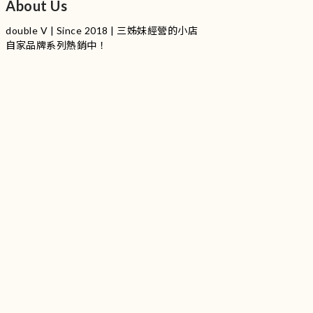
About Us
double V | Since 2018 | 三姊妹經營的小店
自家品牌系列熱銷中！
服裝品牌 | 設有4個試身室
3
|
IG
工作室每星期會開放
日
開放時間請留意
更新
Instagram |
@doublevofficial__
Contact Us
WhatsApp |
+852 9845 0268 (11:00 - 21:00)
Email |
info@doublevofficial.co
Address |
Unit B, 12/F,Lucky Factory Industrial Building, 63-65
Hung To Rd, Kwun Tong