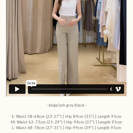
- beige/ash grey/black -
S: Waist 58-68cm (23-27") | HIp 89cm (35") | Length 95cm
M: Waist 63-73cm (25-29") | Hip 94cm (37") | Length 95cm
L: Waist 68-78cm (27-31") | Hip 99cm (39") | Length 95cm