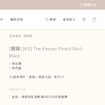
繁體中文
搜尋
會員登入
IP
購買流程
全部商品
>
現貨區
[現貨] [KR] The Keeper Pencil Skirt -
Black
~ 有拉鍊
~ 有內里
👇🏻更多相片、色版、商品介紹、影片👇🏻
HK$289.00
全店，港澳地區消費滿HKD1000免運費