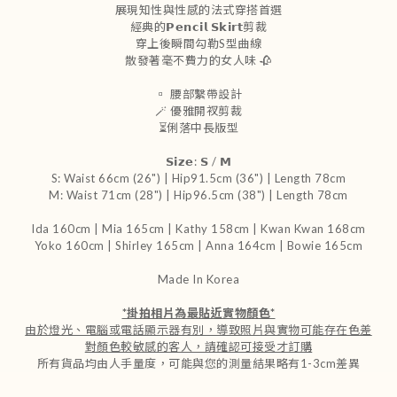
展現知性與性感的法式穿搭首選
經典的𝗣𝗲𝗻𝗰𝗶𝗹 𝗦𝗸𝗶𝗿𝘁剪裁
穿上後瞬間勾勒S型曲線
散發著毫不費力的女人味 🥀
▫️ 腰部繫帶設計
🪄 優雅開衩剪裁
⏳俐落中長版型
𝗦𝗶𝘇𝗲: 𝗦 / 𝗠
S: Waist 66cm (26") | Hip91.5cm (36") | Length 78cm
M: Waist 71cm (28") | Hip96.5cm (38") | Length 78cm
Ida 160cm | Mia 165cm | Kathy 158cm | Kwan Kwan 168cm
Yoko 160cm | Shirley 165cm | Anna 164cm | Bowie 165cm
Made In Korea
*掛拍相片為最貼近實物顏色*
由於燈光、電腦或電話顯示器有別，導致照片與實物可能存在色差
對顏色較敏感的客人，請確認可接受才訂購
所有貨品均由人手量度，可能與您的測量結果略有1-3cm差異