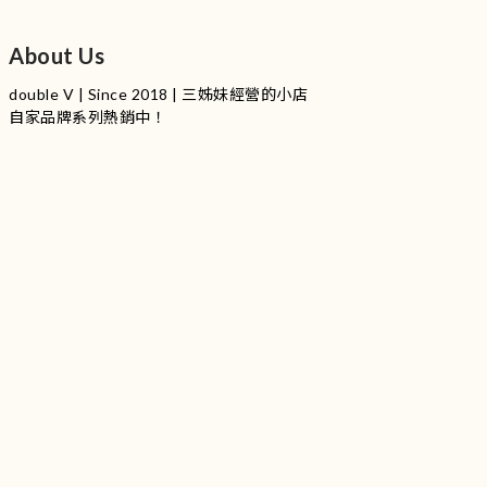
About Us
double V | Since 2018 | 三姊妹經營的小店
自家品牌系列熱銷中！
服裝品牌 | 設有4個試身室
3
|
IG
工作室每星期會開放
日
開放時間請留意
更新
Instagram |
@doublevofficial__
Contact Us
WhatsApp |
+852 9845 0268 (11:00 - 21:00)
Email |
info@doublevofficial.co
Address |
Unit B, 12/F,Lucky Factory Industrial Building, 63-65
Hung To Rd, Kwun Tong