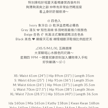
特別揀咗好啱夏天着嘅優質西裝布料
夠薄夠清爽之餘 仲帶有非常自然嘅挺度
着上身好舒服順滑～
🎨 四色入
Ivory 象牙白 🐚 乾淨溫柔嘅必備色
Grey 淺灰 🩶 知性高級 係我哋既最推介既顏色
Beige 杏色 🥐 充滿法式慵懶感嘅淡杏色系
Black 黑色 🖤 顯瘦天花板 襯埋細跟涼鞋個比例超逆天
📐XS/S/M/L/XL 五碼選擇
大家睇啱心水顏色同尺碼～
星期四 9PM 一開賣就要即刻加入購物車入手啦
好快斷碼～🛒💨
XS: Waist 61cm (24") | Hip 89cm (35") | Length 35cm
S: Waist 63cm (25") | Hip 91cm (36") | Length 35cm
M: Waist 66cm (26") | Hip 94cm (37") | Length 35.5cm
L: Waist 70cm (27.5") | Hip 95cm (38") | Length 36cm
XL: Waist 72cm (28.5") | Hip 101cm (40") | Length 36.5cm
Ida 160cm | Mia 165cm | Kathy 158cm |
Kwan Kwan 168cm
Yoko 160cm | Shirley 165cm
| Anna 164cm | Bowie 165cm