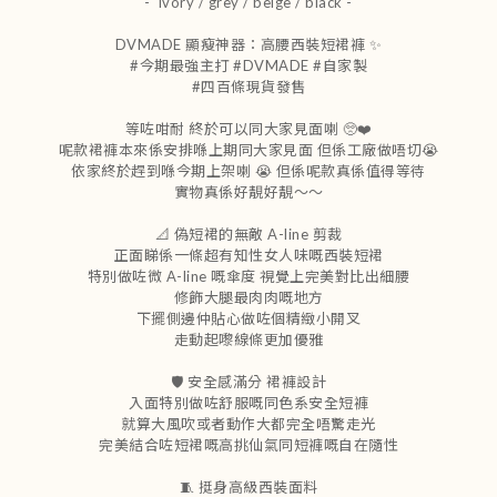
- ivory / grey / beige / black -
DVMADE 顯瘦神器：高腰西裝短裙褲 ✨
#今期最強主打 #DVMADE #自家製
#四百條現貨發售
等咗咁耐 終於可以同大家見面喇 🥺❤️
呢款裙褲本來係安排喺上期同大家見面 但係工廠做唔切😭
依家終於趕到喺今期上架喇 😭 但係呢款真係值得等待
實物真係好靚好靚～～
📐 偽短裙的無敵 A-line 剪裁
正面睇係一條超有知性女人味嘅西裝短裙
特別做咗微 A-line 嘅傘度 視覺上完美對比出細腰
修飾大腿最肉肉嘅地方
下擺側邊仲貼心做咗個精緻小開叉
走動起嚟線條更加優雅
🛡️ 安全感滿分 裙褲設計
入面特別做咗舒服嘅同色系安全短褲
就算大風吹或者動作大都完全唔驚走光
完美結合咗短裙嘅高挑仙氣同短褲嘅自在隨性
🧵 挺身高級西裝面料