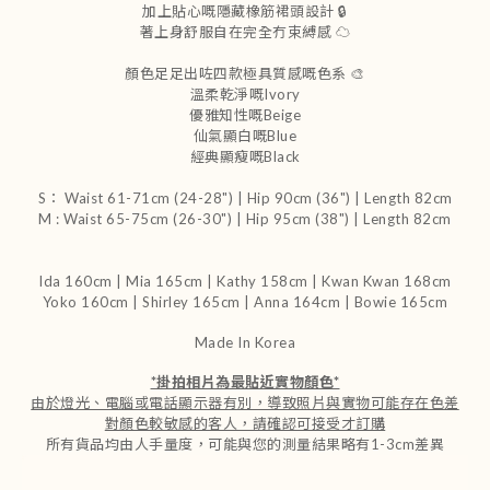
加上貼心嘅隱藏橡筋裙頭設計 🔒
著上身舒服自在完全冇束縛感 ☁️
顏色足足出咗四款極具質感嘅色系 🎨
溫柔乾淨嘅Ivory
優雅知性嘅Beige
仙氣顯白嘅Blue
經典顯瘦嘅Black
S： Waist 61-71cm (24-28") | Hip 90cm (36") | Length 82cm
M : Waist 65-75cm (26-30") | Hip 95cm (38") | Length 82cm
Ida 160cm | Mia 165cm | Kathy 158cm |
Kwan Kwan 168cm
Yoko 160cm | Shirley 165cm
| Anna 164cm | Bowie 165cm
Made In Korea
*
掛拍相片為最貼近實物顏色
*
由於燈光、電腦或電話顯示器有別，導致照片與實物可能存在色差
對顏色較敏感的客人，請確認可接受才訂購
所有貨品均由人手量度，可能與您的測量結果略有1-3cm差異