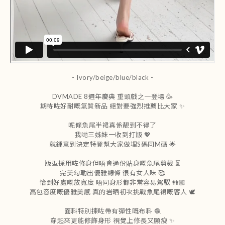
- Ivory/beige/blue/black -
DVMADE 8週年慶典 重頭戲之一登場 🥳
期待咗好耐嘅氣質新品 絕對要強烈推薦比大家 ✨
呢條魚尾半裙真係靚到不得了
我哋三姊妹一收到打版 💖
就鍾意到決定特登幫大家做埋S碼同M碼 🌟
版型採用咗修身但唔會過份貼身嘅魚尾剪裁 ⏳
完美勾勒出優雅線條 很有女人味 🥰
恰到好處嘅放寬度 唔同身形都非常容易駕馭 👭🏼
高包容度嘅優雅美感 真的岩晒初次挑戰魚尾裙嘅客人 🕊️
面料特別揀咗帶有彈性嘅布料 🧶
穿起來更能修飾身形 視覺上修長又顯瘦 ✨