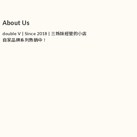
About Us
double V | Since 2018 | 三姊妹經營的小店
自家品牌系列熱銷中！
服裝品牌 | 設有4個試身室
3
|
IG
工作室每星期會開放
日
開放時間請留意
更新
Instagram |
@doublevofficial__
Contact Us
WhatsApp |
+852 9845 0268 (11:00 - 21:00)
Email |
info@doublevofficial.co
Address |
Unit B, 12/F,Lucky Factory Industrial Building, 63-65
Hung To Rd, Kwun Tong