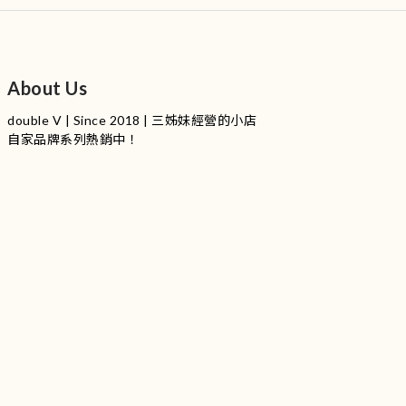
About Us
double V | Since 2018 | 三姊妹經營的小店
自家品牌系列熱銷中！
服裝品牌 | 設有4個試身室
3
|
IG
工作室每星期會開放
日
開放時間請留意
更新
Instagram |
@doublevofficial__
Contact Us
WhatsApp |
+852 9845 0268 (11:00 - 21:00)
Email |
info@doublevofficial.co
Address |
Unit B, 12/F,Lucky Factory Industrial Building, 63-65
Hung To Rd, Kwun Tong