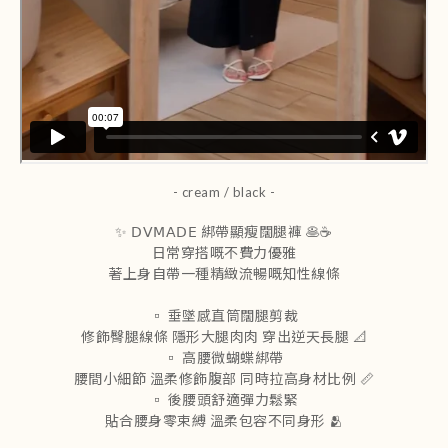
- cream / black -
✨ 𝖣𝖵𝖬𝖠𝖣𝖤 綁帶顯瘦闊腿褲 🥞☕
日常穿搭嘅不費力優雅
著上身自帶一種精緻流暢嘅知性線條
▫️ 垂墜感直筒闊腿剪裁
修飾臀腿線條 隱形大腿肉肉 穿出逆天長腿 📐
▫️ 高腰微蝴蝶綁帶
腰間小細節 溫柔修飾腹部 同時拉高身材比例 📏
▫️ 後腰頭舒適彈力鬆緊
貼合腰身零束縛 溫柔包容不同身形 🫂