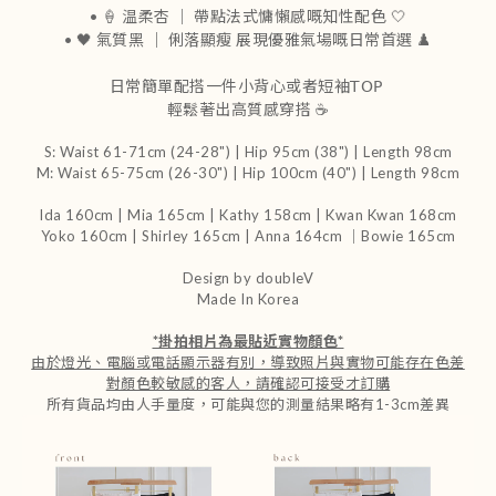
• 🍦 温柔杏 ｜ 帶點法式慵懶感嘅知性配色 🤍
• 🖤 氣質黑 ｜ 俐落顯瘦 展現優雅氣場嘅日常首選 ♟️
日常簡單配搭一件小背心或者短袖𝖳𝖮𝖯
輕鬆著出高質感穿搭 ☕
S: Waist 61-71cm (24-28") | Hip 95cm (38") | Length 98cm
M: Waist 65-75cm (26-30") | Hip 100cm (40") | Length 98cm
Ida 160cm | Mia 165cm | Kathy 158cm |
Kwan Kwan 168cm
Yoko 160cm | Shirley 165cm
| Anna 164cm ｜Bowie 165cm
Design by doubleV
Made In Korea
*
掛拍相片為最貼近實物顏色
*
由於燈光、電腦或電話顯示器有別，導致照片與實物可能存在色差
對顏色較敏感的客人，請確認可接受才訂購
所有貨品均由人手量度，可能與您的測量結果略有1-3cm差異