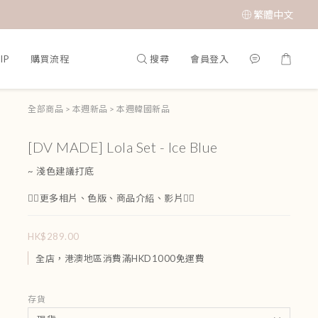
繁體中文
搜尋
會員登入
IP
購買流程
全部商品
>
本週新品
>
本週韓國新品
[DV MADE] Lola Set - Ice Blue
~ 淺色建議打底
👇🏻更多相片、色版、商品介紹、影片👇🏻
HK$289.00
全店，港澳地區消費滿HKD1000免運費
存貨