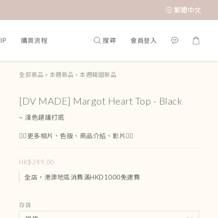
繁體中文
搜尋
會員登入
IP
購買流程
全部商品
>
本週新品
>
本週韓國新品
[DV MADE] Margot Heart Top - Black
~ 淺色建議打底
👇🏻更多相片、色版、商品介紹、影片👇🏻
HK$249.00
全店，港澳地區消費滿HKD1000免運費
存貨