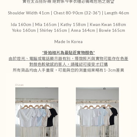
實在太百搭好襯 絕對係今季衣櫃必備嘅包色之選🏆
Shoulder Width 41cm | Chest 80-90cm (32-36") | Length 46cm
Ida 160cm | Mia 165cm | Kathy 158cm |
Kwan Kwan 168cm
Yoko 160cm | Shirley 165cm
| Anna 164cm | Bowie 165cm
Made In Korea
*
掛拍相片為最貼近實物顏色
*
由於燈光、電腦或電話顯示器有別，導致照片與實物可能存在色差
對顏色較敏感的客人，請確認可接受才訂購
所有貨品均由人手量度，可能與您的測量結果略有1-3cm差異