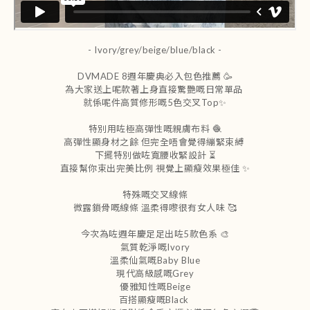
- Ivory/grey/beige/blue/black -
DVMADE 8週年慶典必入包色推薦 🥳
為大家送上呢款著上身直接驚艷嘅日常單品
就係呢件高質修形嘅5色交叉Top✨
特別用咗極高彈性嘅親膚布料 🧶
高彈性顯身材之餘 但完全唔會覺得繃緊束縛
下擺特別做咗寬腰收緊設計 ⏳
直接幫你束出完美比例 視覺上顯瘦效果極佳 ✨
特殊嘅交叉線條
微露鎖骨嘅線條 溫柔得嚟很有女人味 🥰
今次為咗週年慶足足出咗5款色系 🎨
氣質乾淨嘅Ivory
溫柔仙氣嘅Baby Blue
現代高級感嘅Grey
優雅知性嘅Beige
百搭顯瘦嘅Black