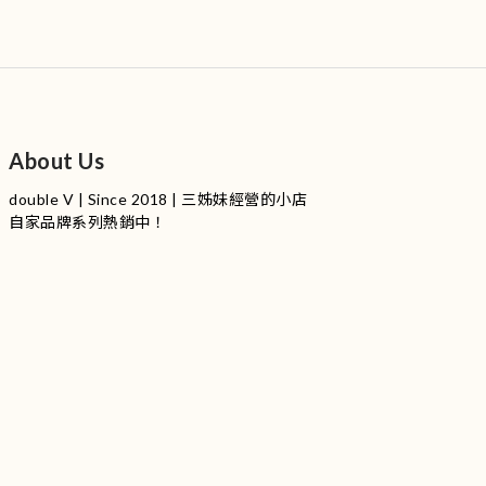
About Us
double V | Since 2018 | 三姊妹經營的小店
自家品牌系列熱銷中！
服裝品牌 | 設有4個試身室
3
|
IG
工作室每星期會開放
日
開放時間請留意
更新
Instagram |
@doublevofficial__
Contact Us
WhatsApp |
+852 9845 0268 (11:00 - 21:00)
Email |
info@doublevofficial.co
Address |
Unit B, 12/F,Lucky Factory Industrial Building, 63-65