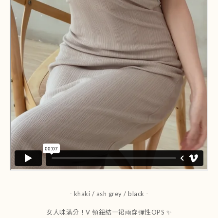
- khaki / ash grey / black -
女人味滿分！V 領鈕結一裙兩穿彈性OPS ✨