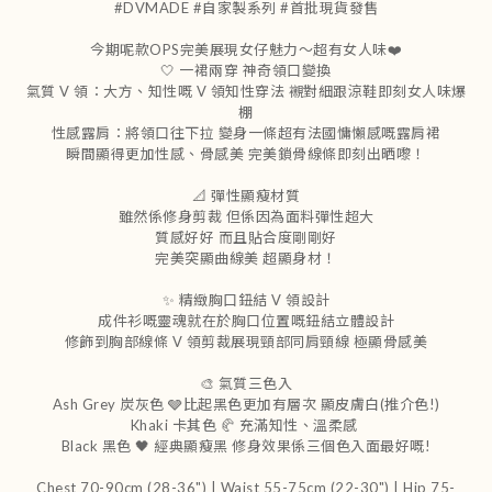
#DVMADE #自家製系列 #首批現貨發售
今期呢款OPS完美展現女仔魅力～超有女人味❤️
🤍 一裙兩穿 神奇領口變換
氣質 V 領：大方、知性嘅 V 領知性穿法 襯對細跟涼鞋即刻女人味爆
棚
性感露肩：將領口往下拉 變身一條超有法國慵懶感嘅露肩裙
瞬間顯得更加性感、骨感美 完美鎖骨線條即刻出晒嚟！
📐 彈性顯瘦材質
雖然係修身剪裁 但係因為面料彈性超大
質感好好 而且貼合度剛剛好
完美突顯曲線美 超顯身材！
✨ 精緻胸口鈕結 V 領設計
成件衫嘅靈魂就在於胸口位置嘅鈕結立體設計
修飾到胸部線條 V 領剪裁展現頸部同肩頸線 極顯骨感美
🎨 氣質三色入
Ash Grey 炭灰色 🩶比起黑色更加有層次 顯皮膚白(推介色!)
Khaki 卡其色 🥐 充滿知性、溫柔感
Black 黑色 🖤 經典顯瘦黑 修身效果係三個色入面最好嘅!
Chest 70-90cm (28-36") | Waist 55-75cm (22-30") | Hip 75-