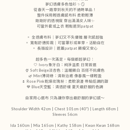
夢幻透膚多色恤衫 ✨🪞
從春天一路穿到秋天的不過時單品！
整件採用輕透膚感布料 柔軟輕薄
剛剛好的透視度 穿出滿滿女人味✨
可當外套或上衣 輕鬆遮到patpat
▫️ 全透膚布料｜夢幻又不失優雅 層次感超強
▫️ 寬鬆舒適剪裁｜可當罩衫或單穿，活動自在
▫️ 長版設計｜遮蓋patpat 顯瘦又安心
超多色一次滿足，每個都超夢幻：
🤍 Ivory象牙白：純淨温柔 日常首選
🍨 Soft Beige淡杏色：溫暖顯白 百搭不挑膚色
🌿 Mint薄荷綠：清新治癒 像春風一樣輕盈
🌷 Rose Pink乾燥玫瑰粉：柔軟浪漫 帶點低調的甜
💙 Blue天空藍：清透舒緩 夏天最舒服的色調
自家用心選布 只為讓你穿出最舒服的夢幻感～
Shoulder Width 42cm | Chest 101cm (40") | Length 68cm |
Sleeves 56cm
Ida 160cm | Mia 165cm | Kathy 158cm |
Kwan Kwan 168cm