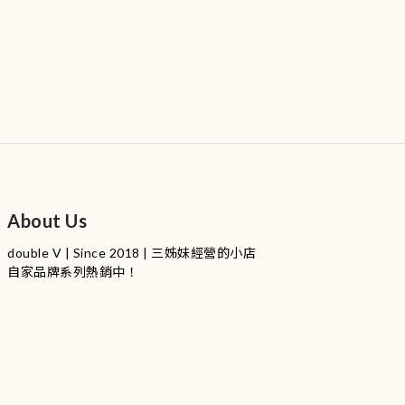
About Us
double V | Since 2018 | 三姊妹經營的小店
自家品牌系列熱銷中！
服裝品牌 | 設有4個試身室
3
|
IG
工作室每星期會開放
日
開放時間請留意
更新
Instagram |
@doublevofficial__
Contact Us