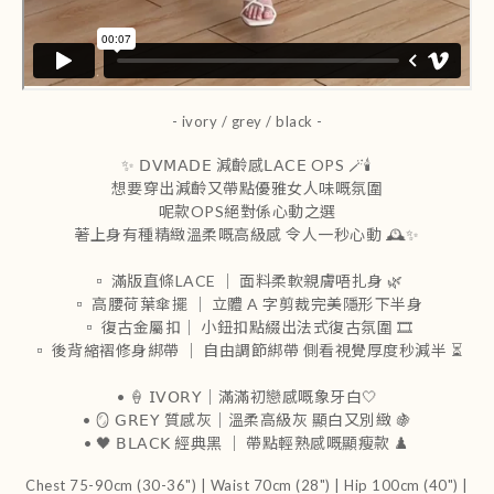
- ivory / grey / black -
✨ 𝖣𝖵𝖬𝖠𝖣𝖤 減齡感𝖫𝖠𝖢𝖤 OPS 🪄🕯️
想要穿出減齡又帶點優雅女人味嘅氛圍
呢款OPS絕對係心動之選
著上身有種精緻溫柔嘅高級感 令人一秒心動 🕰️✨
▫️ 滿版直條LACE ｜ 面料柔軟親膚唔扎身 🌿
▫️ 高腰荷葉傘擺 ｜ 立體 A 字剪裁完美隱形下半身
▫️ 復古金屬扣｜ 小鈕扣點綴出法式復古氛圍 🎞️
▫️ 後背縮褶修身綁帶 ｜ 自由調節綁帶 側看視覺厚度秒減半 ⏳
• 🍦 𝖨𝖵𝖮𝖱𝖸｜滿滿初戀感嘅象牙白🤍
• 🪞 𝖦𝖱𝖤𝖸 質感灰｜溫柔高級灰 顯白又別緻 🍇
• 🖤 𝖡𝖫𝖠𝖢𝖪 經典黑 ｜ 帶點輕熟感嘅顯瘦款 ♟️
Chest 75-90cm (30-36") | Waist 70cm (28") | Hip 100cm (40") |