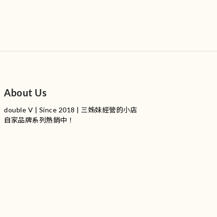
About Us
double V | Since 2018 | 三姊妹經營的小店
自家品牌系列熱銷中！
服裝品牌 | 設有4個試身室
3
|
IG
工作室每星期會開放
日
開放時間請留意
更新
Instagram |
@doublevofficial__
Contact Us
WhatsApp |
+852 9845 0268 (11:00 - 21:00)
Email |
info@doublevofficial.co