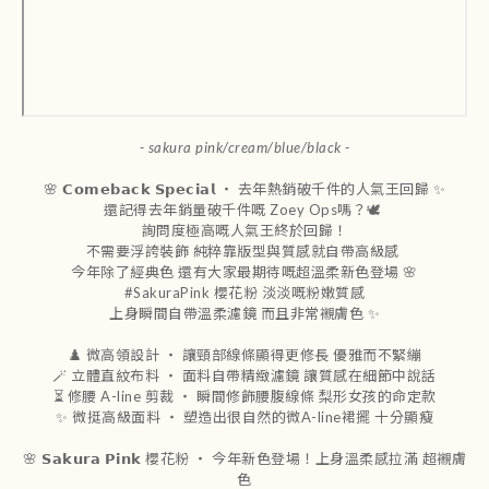
- sakura pink/cream/blue/black -
🌸 𝗖𝗼𝗺𝗲𝗯𝗮𝗰𝗸 𝗦𝗽𝗲𝗰𝗶𝗮𝗹 ‧ 去年熱銷破千件的人氣王回歸 ✨
還記得去年銷量破千件嘅 Zoey Ops嗎？🕊️
詢問度極高嘅人氣王終於回歸！
不需要浮誇裝飾 純粹靠版型與質感就自帶高級感
今年除了經典色 還有大家最期待嘅超溫柔新色登場 🌸
#SakuraPink 櫻花粉 淡淡嘅粉嫩質感
上身瞬間自帶溫柔濾鏡 而且非常襯膚色 ✨
♟️ 微高領設計 ‧ 讓頸部線條顯得更修長 優雅而不緊繃
🪄 立體直紋布料 ‧ 面料自帶精緻濾鏡 讓質感在細節中說話
⏳ 修腰 A-line 剪裁 ‧ 瞬間修飾腰腹線條 梨形女孩的命定款
✨ 微挺高級面料 ‧ 塑造出很自然的微A-line裙擺 十分顯瘦
🌸 𝗦𝗮𝗸𝘂𝗿𝗮 𝗣𝗶𝗻𝗸 櫻花粉 ‧ 今年新色登場！上身溫柔感拉滿 超襯膚
色