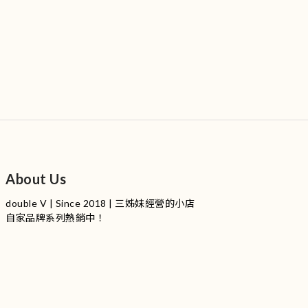
About Us
double V | Since 2018 | 三姊妹經營的小店
自家品牌系列熱銷中！
服裝品牌 | 設有4個試身室
3
|
IG
工作室每星期會開放
日
開放時間請留意
更新
Instagram |
@doublevofficial__
Contact Us