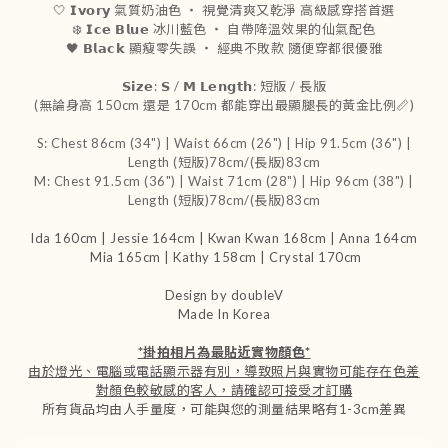
🤍 𝗜𝘃𝗼𝗿𝘆 氣質奶油色 ‧ 視覺清爽又乾淨 高級感穿搭首選
❄️ 𝗜𝗰𝗲 𝗕𝗹𝘂𝗲 冰川藍色 ‧ 自帶降溫效果的仙氣配色
🖤 𝗕𝗹𝗮𝗰𝗸 顯瘦零失誤 ‧ 經典不敗款 隨便穿都很優雅
𝗦𝗶𝘇𝗲: 𝗦 / 𝗠 𝗟𝗲𝗻𝗴𝘁𝗵: 短版 / 長版
(無論身高 150cm 還是 170cm 都能穿出最顯腿長的黃金比例📏)
S: Chest 86cm (34") | Waist 66cm (26") | Hip 91.5cm (36") |
Length
(短版)
78cm
/(長版)83cm
M: Chest 91.5cm (36") | Waist 71cm (28") | Hip 96cm (38") |
Length
(短版)
78cm
/(長版)83cm
Ida 160cm | Jessie 164cm | Kwan Kwan 168cm | Anna 164cm
Mia 165cm | Kathy 158cm | Crystal 170cm
Design by doubleV
Made In Korea
*掛拍相片為最貼近實物顏色*
由於燈光、電腦或電話顯示器有別，導致照片與實物可能存在色差
對顏色較敏感的客人，請確認可接受才訂購
所有貨品均由人手量度，可能與您的測量結果略有1-3cm差異