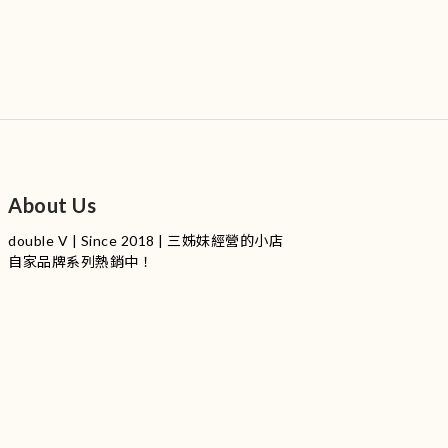
About Us
double V | Since 2018 | 三姊妹經營的小店
自家品牌系列熱銷中！
服裝品牌 | 設有4個試身室
3
|
IG
工作室每星期會開放
日
開放時間請留意
更新
Instagram |
@doublevofficial__
Contact Us
WhatsApp |
+852 9845 0268 (11:00 - 21:00)