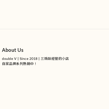
About Us
double V | Since 2018 | 三姊妹經營的小店
自家品牌系列熱銷中！
服裝品牌 | 設有4個試身室
3
|
IG
工作室每星期會開放
日
開放時間請留意
更新
Instagram |
@doublevofficial__
Contact Us
WhatsApp |
+852 9845 0268 (11:00 - 21:00)