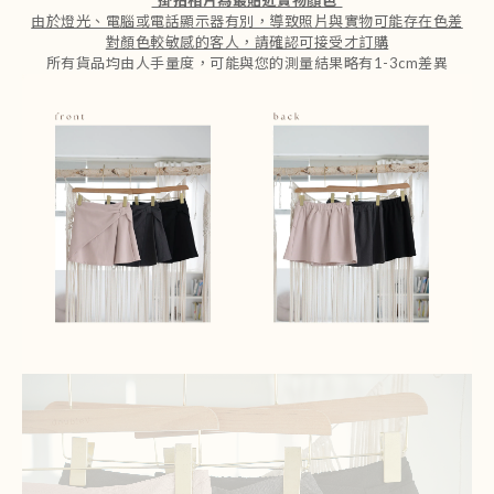
*
掛拍相片為最貼近實物顏色
*
由於燈光、電腦或電話顯示器有別，導致照片與實物可能存在色差
對顏色較敏感的客人，請確認可接受才訂購
所有貨品均由人手量度，可能與您的測量結果略有1-3cm差異