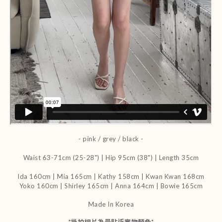
- pink / grey / black -
Waist 63-71cm (25-28") | Hip 95cm (38") | Length 35cm
Ida 160cm | Mia 165cm | Kathy 158cm |
Kwan Kwan 168cm
Yoko 160cm | Shirley 165cm
| Anna 164cm | Bowie 165cm
Made In Korea