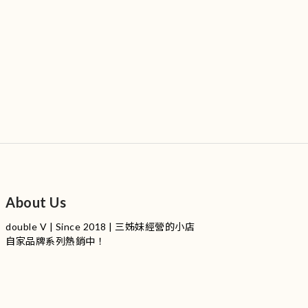
About Us
double V | Since 2018 | 三姊妹經營的小店
自家品牌系列熱銷中！
服裝品牌 | 設有4個試身室
3
|
IG
工作室每星期會開放
日
開放時間請留意
更新
Instagram |
@doublevofficial__