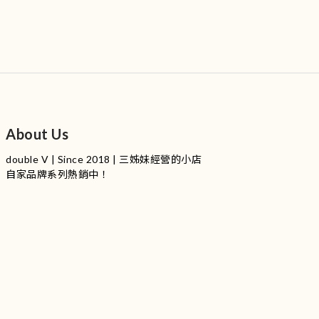
About Us
double V | Since 2018 | 三姊妹經營的小店
自家品牌系列熱銷中！
服裝品牌 | 設有4個試身室
3
|
IG
工作室每星期會開放
日
開放時間請留意
更新
Instagram |
@doublevofficial__
Contact Us
WhatsApp |
+852 9845 0268 (11:00 - 21:00)
Email |
info@doublevofficial.co